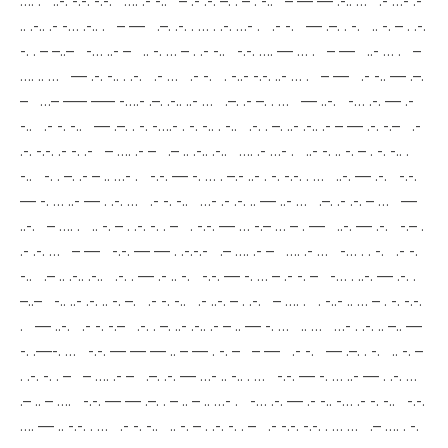
…. . ..-. -.-. -.-. …. .- -.. – .- .-. –. . – . -.. – — — .-.. … .- …- .-
.. .-.. .- -… .-.. . – — .–. .-. . … . .-. …- . .- -. — .–. . -. .. -. – . .-.
-. . – –..– -… ..- – .. -. … – . .- -.. -.-. …. — … . – — ..- … . –
…. .. … — .-. -.. . .-. .- … .- -. . -..- -.-. ..- … . – — .- -.. — .–.
– …– —– —– -….- .–. .-.. ..- … .–. .- –. . … — ..-. -… .-. — .-
-.. .- -. -.. — .–. . -. -….- . -. -.. . -.. .-. . –. ..- .-.. .- – — .-. -.– .-
.-. -.-. .- -. .- – …. .- – .– .. .-.. .-.. …. .- …- . ..- -. .. -. – . -. -.. .
-.. -. . –. .- – .. …- . -.-. — -. … . –.- ..- . -. -.-. . … ..-. — .-. -.-.
— -. … ..- — . .-. … .- -. -.. …- .- .-. .. — ..- … .–. .- .-. – … —
..-. – …. . .. -. – . .-. -. . – . -.-. — … -.– … – . — ..-. — .-. -.– .
.- .-. … – — -.-. — — . .-.-.- .– …. .- – …. .- … -… . . -. .- -.
-.. .– .. .-.. .-.. .-. . — .- .. -. -.-. — -. … – .- -. – -… . ..-. — .-. .
–..– -.. ..- .-. .. -. –. .- -. -.. .- ..-. – . .-. – …. . . -..- .. … – . -. -.-.
. — ..-. .- -. -.– .-. . –. ..- .-.. .- – .. — -. … .. … …- . .-. .. –.. —
-. .—-. … -.-. — — — .. – — . -. – – — .- -. — .–. . -. .. -. –
. .-. -. . – – …. .- – .–. .-. — …- .. -.. . … -.-. — -. … ..- — . .-. …
.– .. – …. -.-. — — .–. . – .. – .. …- . -… .-. — .- -.. -… .- -. -.. -.-.
…. — .. -.-. . … .- -. -.. .. -. – . .-. -. . – .- -.-. -.-. . … … .– …. . -.