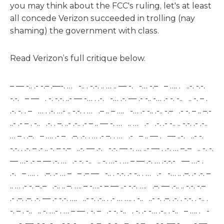
you may think about the FCC's ruling, let's at least
all concede Verizon succeeded in trolling (nay
shaming) the government with class.
Read Verizon’s full critique below.
– — -.. .- -.– .—-. … -.. . -.-. .. … .. — -. -… -.– – …. . ..-. -.-.
-.-. – — . -. -.-. ..- — -… . .-. -… .-. — .- -.. -… .- -. -.. .. -. – .
.-. -. . – … . .-. …- .. -.-. . … .– .. – …. -… .- -.. .-.. -.– .- -. – .. –.-
..- .- – . -.. .-. . –. ..- .-.. .- – .. — -. … .. … .- .-. .- -.. .. -.-. .- .-..
… – . .–. – …. .- – .–. .-. . … .- –. . … .- – .. — . — ..-. ..- -.
-.-. . .-. – .- .. -. – -.– ..-. — .-. -.-. — -. … ..- — . .-. … –..– .. -. -.
— …- .- – — .-. … .- -. -.. .. -. …- . … – — .-. … .-.-.- — …- .
.-. – …. . .–. .- … – – .– — -.. . -.-. .- -.. . … .- -… .. .–. .- .-. –
.. … .- -. –..– .-.. .. –. …. – -….- – — ..- -.-. …. .–. — .-.. .. -.-. -.–
.- .–. .–. .-. — .- -.-. …. ..- -. .-.. . .- … …. . -.. ..- -. .–. .-. . -.-. . -.. .
-. – . -.. .. -. …- . … – — . -. – .- -. -.. . -. .- -… .-.. . -.. – …. . -
… .-. — .- -.. -… .- -. -.. .. -. – . .-. -. . – .- –. . -.-. — -. … ..- — .