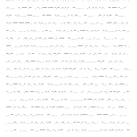
.-. … -. — .– . -. .— — -.– .-.-.- – …. . ..-. -.-. -.-. – — -.. .-
-.– -.-. …. — … . – — -.-. …. .- -. –. . – …. . .– .- -.– – …. .
-.-. — — — . .-. -.-. .. .- .-.. .. -. – . .-. -. . – …. .- … — .–. . .-. .-
– . -.. … .. -. -.-. . .. – … -.-. .-. . .- – .. — -. .-.-.- -.-. …. .- -. –. ..
-. –. .- .–. .-.. .- – ..-. — .-. — – …. .- – …. .- … -… . . -. …
— … ..- -.-. -.-. . … … ..-. ..- .-.. … …. — ..- .-.. -.. -… . -.. — -. .
–..– .. ..-. .- – .- .-.. .-.. –..– — -. .-.. -.– .- ..-. – . .-. -.-. .- .-. .
..-. ..- .-.. .–. — .-.. .. -.-. -.– .- -. .- .-.. -.– … .. … –..– ..-. ..- .-..
.-.. – .-. .- -. … .–. .- .-. . -. -.-. -.– –..– .- -. -.. -… -.– – …. . .-.. .
–. .. … .-.. .- – ..- .-. . –..– .– …. .. -.-. …. .. … -.-. — -. … – .. – ..-
– .. — -. .- .-.. .-.. -.– -.-. …. .- .-. –. . -.. .– .. – …. -.. . – . .-. — ..
-. .. -. –. .–. — .-.. .. -.-. -.– .-.-.- .- … .- .-. . … ..- .-.. – –..– .. –
.. … .-.. .. -.- . .-.. -.– – …. .- – …. .. … – — .-. -.– .– .. .-.. .-.. .
— ..- -.. –. . – — -.. .- -.– .—-. … .- -.-. – .. — -. … .- … — ..
… –. ..- .. -.. . -.. .-.-.- – …. . ..-. -.-. -.-. .—-. … — — …- . .. …
. … .–. . -.-. .. .- .-.. .-.. -.– .-. . –. .-. . – – .- -… .-.. . -… . -.-. .- ..- …
. .. – .. … .– …. — .-.. .-.. -.– ..- -. -. . -.-. . … … .- .-. -.– .-.-.- –