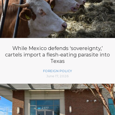
While Mexico defends ‘sovereignty,’
cartels import a flesh-eating parasite into
Texas
FOREIGN POLICY
June 17, 2026